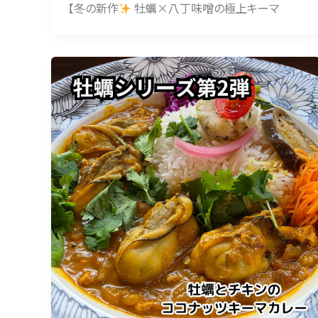
【冬の新作
牡蠣×八丁味噌の極上キーマ