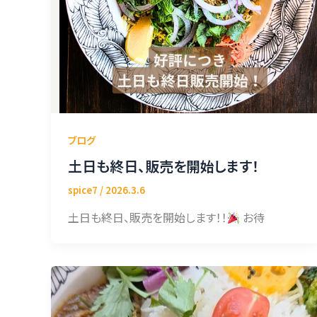
ブログ
土日も終日、販売を開始します！
spice7
/
2026.3.6
土日も終日、販売を開始します！！
お待