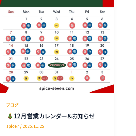
ブログ
12月営業カレンダー＆お知らせ
spice7
/
2025.11.25