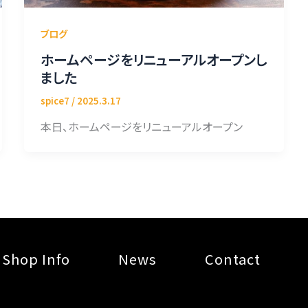
ブログ
ホームページをリニューアルオープンし
ました
spice7
/
2025.3.17
本日、ホームページをリニューアルオープン
Shop Info
News
Contact