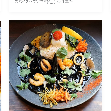
スパイスセブンです(^_-)-☆ １年た