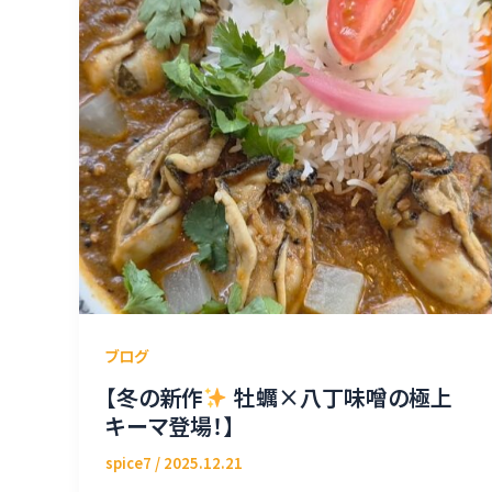
ブログ
【冬の新作
牡蠣×八丁味噌の極上
キーマ登場！】
spice7
/
2025.12.21