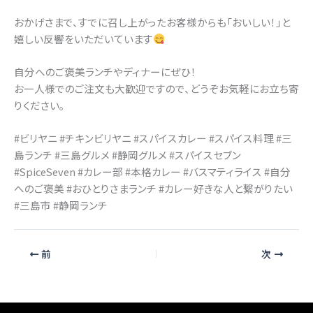
おかげさまで、すでに召し上がったお客様からも「おいしい！」と
嬉しい反響をいただいています
自分へのご褒美ランチやディナーにぜひ！
お一人様でのご注文も大歓迎ですので、どうぞお気軽にお立ち寄
りください。
#ビリヤニ #チキンビリヤニ #スパイスカレー #スパイス料理 #三
島ランチ #三島グルメ #静岡グルメ #スパイスセブン
#SpiceSeven #カレー部 #本格カレー #バスマティライス #自分
へのご褒美 #おひとりさまランチ #カレー好きな人と繋がりたい
#三島市 #静岡ランチ
前
次