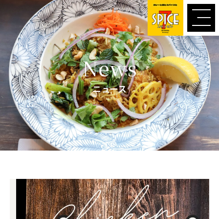
内
容
を
ス
キ
News
ッ
プ
ニュース