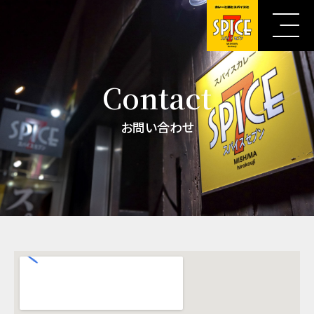
内
容
を
ス
キ
Contact
ッ
プ
お問い合わせ